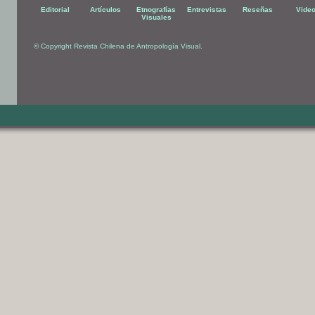
Editorial
Artículos
Etnografías
Entrevistas
Reseñas
Vide
Visuales
© Copyright Revista Chilena de Antropología Visual.