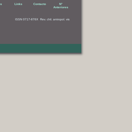
os
Links
Contacto
N°
Anteriores
ISSN 0717-876X Rev. chil. antropol. vis